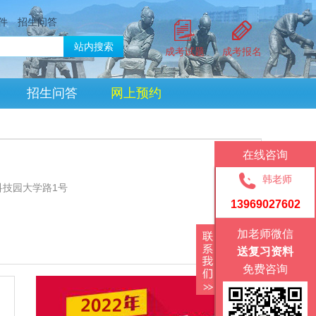
件
招生问答
成考试题
成考报名
招生问答
网上预约
在线咨询
韩老师
技园大学路1号
13969027602
加老师微信
送复习资料
免费咨询